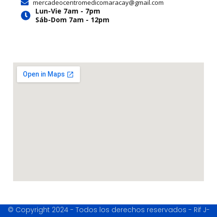
a
k
e
mercadeocentromedicomaracay@gmail.com
m
r
Lun-Vie 7am - 7pm
Sáb-Dom 7am - 12pm
© Copyright 2024 - Todos los derechos reservados - Rif J-