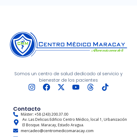
Somos un centro de salud dedicado al servicio y
bienestar de los pacientes
I
F
X
Y
T
T
n
a
-
o
h
i
s
c
t
u
r
k
t
e
w
t
e
t
Contacto
a
b
i
u
a
o
Máster: +58 (243) 200.37.00
Av. Las Delicias Edificio Centro Médico, local 1, Urbanización
g
o
t
b
d
k
El Bosque. Maracay, Estado Aragua.
r
o
t
e
s
mercadeo@centromedicomaracay.com