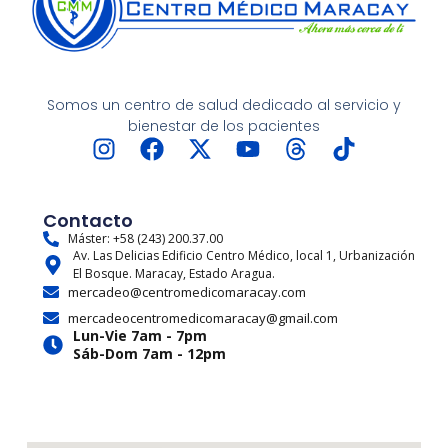
Somos un centro de salud dedicado al servicio y
bienestar de los pacientes
I
F
X
Y
T
T
n
a
-
o
h
i
s
c
t
u
r
k
t
e
w
t
e
t
Contacto
a
b
i
u
a
o
Máster: +58 (243) 200.37.00
Av. Las Delicias Edificio Centro Médico, local 1, Urbanización
g
o
t
b
d
k
El Bosque. Maracay, Estado Aragua.
r
o
t
e
s
mercadeo@centromedicomaracay.com
a
k
e
mercadeocentromedicomaracay@gmail.com
m
r
Lun-Vie 7am - 7pm
Sáb-Dom 7am - 12pm