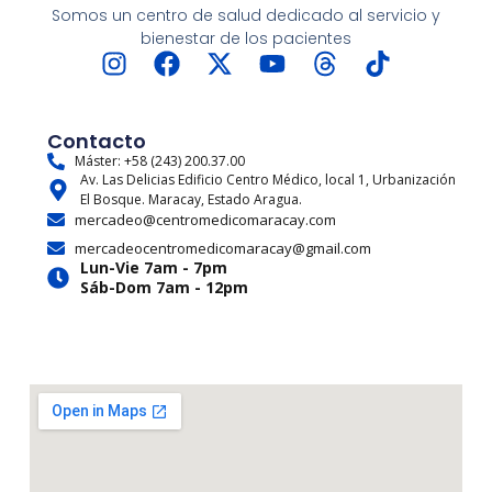
Somos un centro de salud dedicado al servicio y
bienestar de los pacientes
I
F
X
Y
T
T
n
a
-
o
h
i
s
c
t
u
r
k
t
e
w
t
e
t
Contacto
a
b
i
u
a
o
Máster: +58 (243) 200.37.00
Av. Las Delicias Edificio Centro Médico, local 1, Urbanización
g
o
t
b
d
k
El Bosque. Maracay, Estado Aragua.
r
o
t
e
s
mercadeo@centromedicomaracay.com
a
k
e
mercadeocentromedicomaracay@gmail.com
m
r
Lun-Vie 7am - 7pm
Sáb-Dom 7am - 12pm