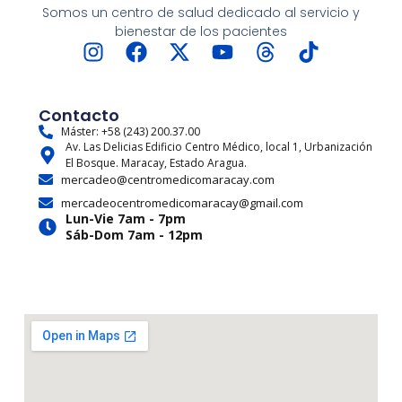
Somos un centro de salud dedicado al servicio y
bienestar de los pacientes
I
F
X
Y
T
T
n
a
-
o
h
i
s
c
t
u
r
k
t
e
w
t
e
t
Contacto
a
b
i
u
a
o
Máster: +58 (243) 200.37.00
Av. Las Delicias Edificio Centro Médico, local 1, Urbanización
g
o
t
b
d
k
El Bosque. Maracay, Estado Aragua.
r
o
t
e
s
mercadeo@centromedicomaracay.com
a
k
e
mercadeocentromedicomaracay@gmail.com
m
r
Lun-Vie 7am - 7pm
Sáb-Dom 7am - 12pm