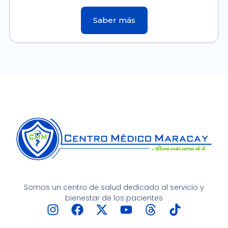
Saber más
Somos un centro de salud dedicado al servicio y
bienestar de los pacientes
I
F
X
Y
T
T
n
a
-
o
h
i