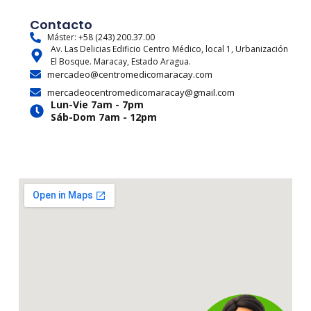
s
c
t
u
r
k
t
e
w
t
e
t
Contacto
a
b
i
u
a
o
Máster: +58 (243) 200.37.00
Av. Las Delicias Edificio Centro Médico, local 1, Urbanización
g
o
t
b
d
k
El Bosque. Maracay, Estado Aragua.
r
o
t
e
s
mercadeo@centromedicomaracay.com
a
k
e
mercadeocentromedicomaracay@gmail.com
m
r
Lun-Vie 7am - 7pm
Sáb-Dom 7am - 12pm