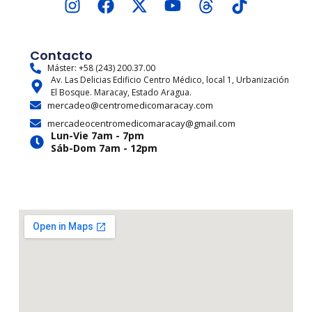
I
F
X
Y
T
T
n
a
-
o
h
i
s
c
t
u
r
k
t
e
w
t
e
t
Contacto
a
b
i
u
a
o
Máster: +58 (243) 200.37.00
Av. Las Delicias Edificio Centro Médico, local 1, Urbanización
g
o
t
b
d
k
El Bosque. Maracay, Estado Aragua.
r
o
t
e
s
mercadeo@centromedicomaracay.com
a
k
e
mercadeocentromedicomaracay@gmail.com
m
r
Lun-Vie 7am - 7pm
Sáb-Dom 7am - 12pm