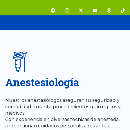
Ir
F
I
X
Y
T
T
al
a
n
-
o
h
i
contenido
c
s
t
u
r
k
e
t
w
t
e
t
b
a
i
u
a
o
o
g
t
b
d
k
o
r
t
e
s
k
a
e
m
r
Anestesiología
Nuestros anestesiólogos aseguran tu seguridad y
comodidad durante procedimientos quirúrgicos y
médicos.
Con experiencia en diversas técnicas de anestesia,
proporcionan cuidados personalizados antes,