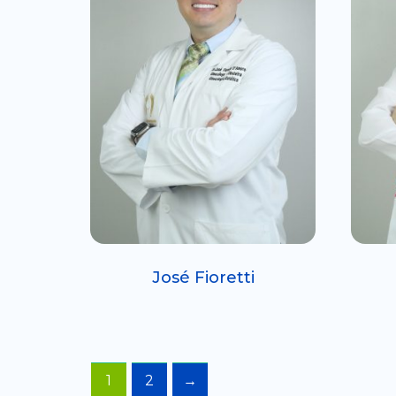
José Fioretti
1
2
→