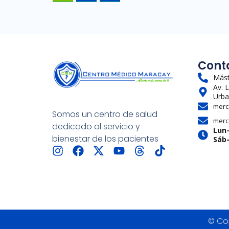
Cont
Mást
Av. 
Urba
merc
Somos un centro de salud
merc
dedicado al servicio y
Lun
bienestar de los pacientes
Sáb
I
F
X
Y
T
T
n
a
-
o
h
i
s
c
t
u
r
k
t
e
w
t
e
t
a
b
i
u
a
o
g
o
t
b
d
k
r
o
t
e
s
© Cop
a
k
e