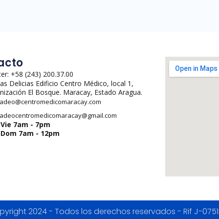
acto
er: +58 (243) 200.37.00
Las Delicias Edificio Centro Médico, local 1,
nización El Bosque. Maracay, Estado Aragua.
adeo@centromedicomaracay.com
adeocentromedicomaracay@gmail.com
-Vie 7am - 7pm
-Dom 7am - 12pm
yright 2024 - Todos los derechos reservados - Rif J-075