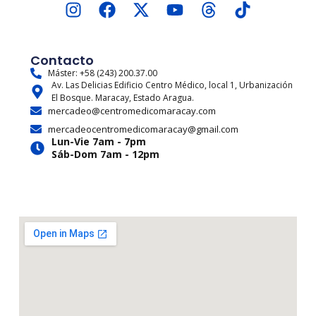
I
F
X
Y
T
T
n
a
-
o
h
i
s
c
t
u
r
k
t
e
w
t
e
t
Contacto
a
b
i
u
a
o
Máster: +58 (243) 200.37.00
Av. Las Delicias Edificio Centro Médico, local 1, Urbanización
g
o
t
b
d
k
El Bosque. Maracay, Estado Aragua.
r
o
t
e
s
mercadeo@centromedicomaracay.com
a
k
e
mercadeocentromedicomaracay@gmail.com
m
r
Lun-Vie 7am - 7pm
Sáb-Dom 7am - 12pm